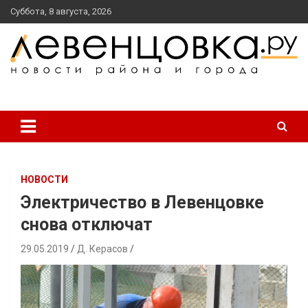
перейти
Суббота, 8 августа, 2026
к
содержанию
новости района и города
Левенцовка Ру
НОВОСТИ
Электричество в Левенцовке
снова отключат
29.05.2019
Д. Керасов