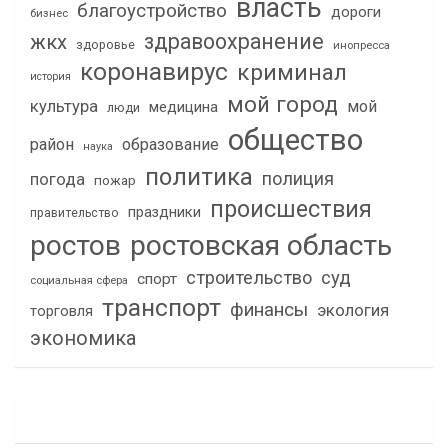
власть
благоустройство
дороги
бизнес
здравоохранение
жкх
здоровье
инопресса
коронавирус
криминал
история
мой город
культура
мой
медицина
люди
общество
район
образование
наука
политика
полиция
погода
пожар
происшествия
праздники
правительство
ростов
ростовская область
строительство
суд
спорт
социальная сфера
транспорт
финансы
экология
торговля
экономика