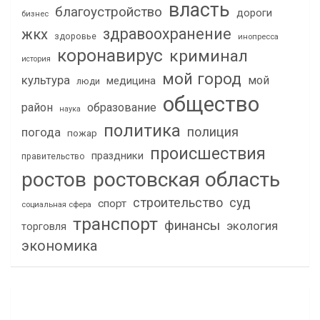
власть
благоустройство
дороги
бизнес
здравоохранение
жкх
здоровье
инопресса
коронавирус
криминал
история
мой город
культура
мой
медицина
люди
общество
район
образование
наука
политика
полиция
погода
пожар
происшествия
праздники
правительство
ростов
ростовская область
строительство
суд
спорт
социальная сфера
транспорт
финансы
экология
торговля
экономика