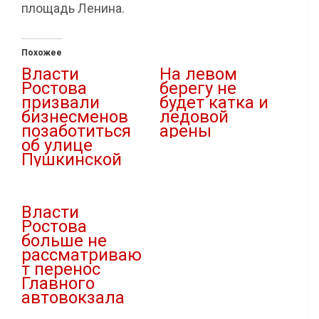
площадь Ленина.
Похожее
Власти
На левом
Ростова
берегу не
призвали
будет катка и
бизнесменов
ледовой
позаботиться
арены
об улице
03.01.2023
Пушкинской
В "Городская среда"
23.03.2020
В "Новости"
Власти
Ростова
больше не
рассматриваю
т перенос
Главного
автовокзала
09.02.2023