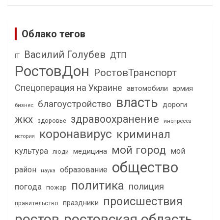
Облако тегов
Василий Голубев
ДТП
IT
РостовДон
РостовТранспорт
Спецоперация на Украине
автомобили
армия
власть
благоустройство
дороги
бизнес
здравоохранение
жкх
здоровье
инопресса
коронавирус
криминал
история
мой город
культура
мой
медицина
люди
общество
район
образование
наука
политика
полиция
погода
пожар
происшествия
праздники
правительство
ростов
ростовская область