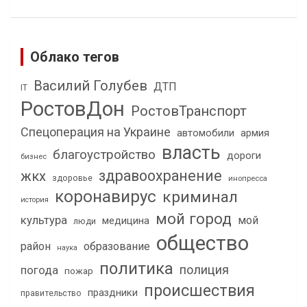
Облако тегов
Василий Голубев
ДТП
IT
РостовДон
РостовТранспорт
Спецоперация на Украине
автомобили
армия
власть
благоустройство
дороги
бизнес
здравоохранение
жкх
здоровье
инопресса
коронавирус
криминал
история
мой город
культура
мой
медицина
люди
общество
район
образование
наука
политика
полиция
погода
пожар
происшествия
праздники
правительство