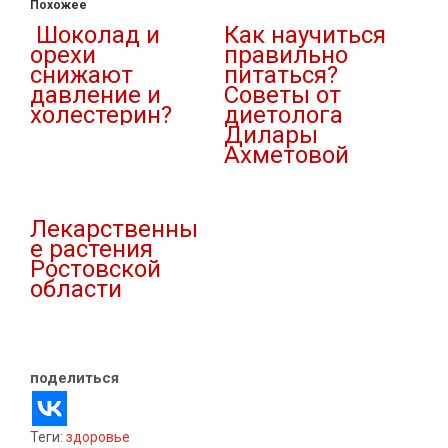
Похожее
Шоколад и
Как научиться
орехи
правильно
снижают
питаться?
давление и
Советы от
холестерин?
диетолога
Дилары
04.12.2021
Ахметовой
В "здоровье"
23.02.2021
В "Кулинария"
Лекарственны
е растения
Ростовской
области
06.06.2019
В "Статьи"
поделиться
Теги:
здоровье