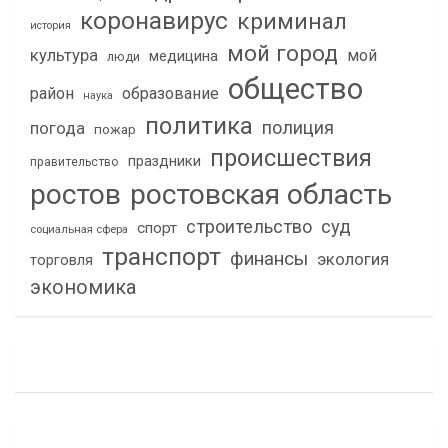
коронавирус
криминал
история
мой город
культура
мой
медицина
люди
общество
район
образование
наука
политика
полиция
погода
пожар
происшествия
праздники
правительство
ростов
ростовская область
строительство
суд
спорт
социальная сфера
транспорт
финансы
экология
торговля
экономика