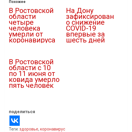
Похожее
В Ростовской
На Дону
области
зафиксирован
четыре
о снижение
человека
COVID-19
умерли от
впервые за
коронавируса
шесть дней
23.06.2020
03.06.2020
В "covid-19"
В "covid-19"
В Ростовской
области с 10
по 11 июня от
ковида умерло
пять человек
11.06.2020
В "covid-19"
поделиться
Теги:
здоровье
,
коронавирус