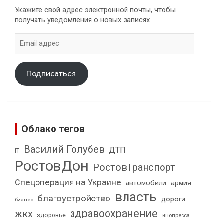
Укажите свой адрес электронной почты, чтобы
получать уведомления о новых записях
Email
адрес
Подписаться
Облако тегов
Василий Голубев
ДТП
IT
РостовДон
РостовТранспорт
Спецоперация на Украине
автомобили
армия
власть
благоустройство
дороги
бизнес
здравоохранение
жкх
здоровье
инопресса