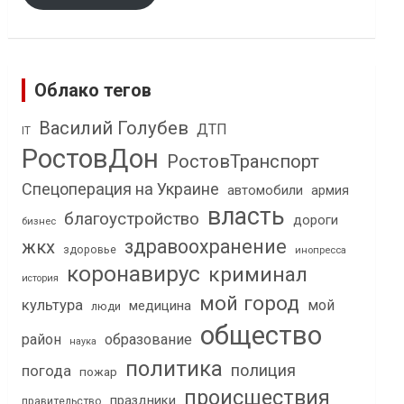
Облако тегов
Василий Голубев
ДТП
IT
РостовДон
РостовТранспорт
Спецоперация на Украине
автомобили
армия
власть
благоустройство
дороги
бизнес
здравоохранение
жкх
здоровье
инопресса
коронавирус
криминал
история
мой город
культура
мой
медицина
люди
общество
район
образование
наука
политика
полиция
погода
пожар
происшествия
праздники
правительство