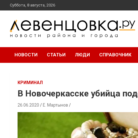
перейти
Суббота, 8 августа, 2026
к
содержанию
новости района и города
Левенцовка Ру
НОВОСТИ
СТАТЬИ
ЛЮДИ
СПРАВОЧНИК
КРИМИНАЛ
В Новочеркасске убийца под
26.06.2020
Е. Мартынов