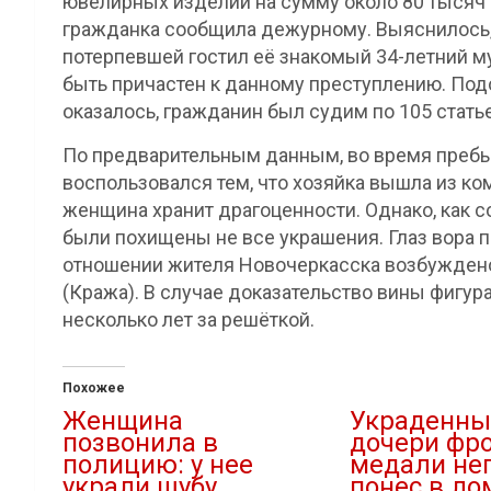
ювелирных изделий на сумму около 80 тысяч 
гражданка сообщила дежурному. Выяснилось, 
потерпевшей гостил её знакомый 34-летний м
быть причастен к данному преступлению. Под
оказалось, гражданин был судим по 105 статье,
По предварительным данным, во время пребы
воспользовался тем, что хозяйка вышла из ком
женщина хранит драгоценности. Однако, как 
были похищены не все украшения. Глаз вора п
отношении жителя Новочеркасска возбуждено 
(Кража). В случае доказательство вины фигур
несколько лет за решёткой.
Похожее
Женщина
Украденны
позвонила в
дочери фр
полицию: у нее
медали не
украли шубу
понес в ло