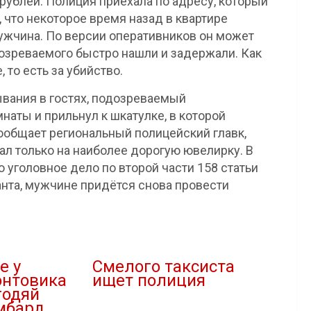
рублей. Полиция приехала по адресу, который
что некоторое время назад в квартире
ужчина. По версии оперативников он может
озреваемого быстро нашли и задержали. Как
 то есть за убийство.
вания в гостях, подозреваемый
наты и прильнул к шкатулке, в которой
сообщает региональный полицейский главк,
ал только на наиболее дорогую ювелирку. В
уголовное дело по второй части 158 статьи
анта, мужчине придётся снова провести
е у
Смелого таксиста
онтовика
ищет полиция
годяй
11.08.2020
мбард
В "Новости"