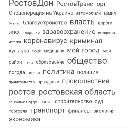
РостовДон
РостовТранспорт
Спецоперация на Украине
автомобили
армия
власть
благоустройство
дороги
бизнес
здравоохранение
жкх
здоровье
инопресса
коронавирус
криминал
история
мой город
культура
мой
медицина
люди
общество
район
образование
наука
политика
полиция
погода
пожар
происшествия
праздники
правительство
ростов
ростовская область
строительство
суд
спорт
социальная сфера
транспорт
финансы
экология
торговля
экономика