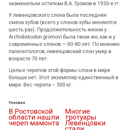
окаменелым остаткам В.А. Громов в 1930-е гг.
У ливенцовского слона была последняя
смена зубов (всего у слонов зубы меняются
шесть раз). Продолжительность жизни у
Archidiskodon gromovi была такая же, как и у
современных слонов — 60-80 лет. По мнению
палеонтологов, ливенцовский слон умер в
возрасте 70 лет.
Целых черепов этой формы слона в мире
больше нет. Этот экземпляр единственный в
мире. Вес черепа – 300 кг.
Похожее
В Ростовской
Многие
области нашли
тротуары
череп мамонта
Левенцовки
стали
20.12.2021