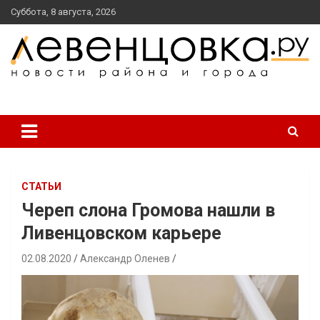
перейти
Суббота, 8 августа, 2026
к
содержанию
новости района и города
Левенцовка Ру
СТАТЬИ
Череп слона Громова нашли в
Ливенцовском карьере
02.08.2020
Александр Оленев