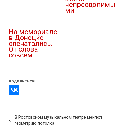
непреодолимы
В "Наука"
ми
14.01.2019
В "Новости"
На мемориале
в Донецке
опечатались.
От слова
совсем
13.05.2021
В "Культура"
поделиться
Навигация
В Ростовском музыкальном театре меняют
по
геометрию потолка