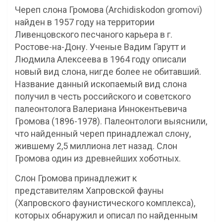
Череп слона Громова (Archidiskodon gromovi)
найден в 1957 году на территории
Ливенцовского песчаного карьера в г.
Ростове-на-Дону. Ученые Вадим Гарутт и
Людмила Алексеева в 1964 году описали
новый вид слона, нигде более не обитавший.
Название данный ископаемый вид слона
получил в честь российского и советского
палеонтолога Валериана Иннокентьевича
Громова (1896-1978). Палеонтологи выяснили,
что найденный череп принадлежал слону,
жившему 2,5 миллиона лет назад. Слон
Громова один из древнейших хоботных.
Слон Громова принадлежит к
представителям Хапровской фауны
(Хапровского фаунистического комплекса),
которых обнаружил и описал по найденным