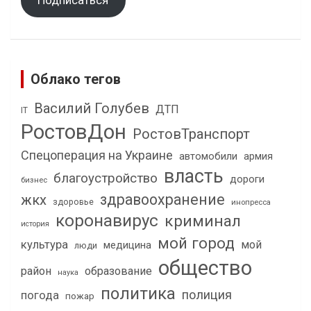
Подписаться
Облако тегов
Василий Голубев
ДТП
IT
РостовДон
РостовТранспорт
Спецоперация на Украине
автомобили
армия
власть
благоустройство
дороги
бизнес
здравоохранение
жкх
здоровье
инопресса
коронавирус
криминал
история
мой город
культура
мой
медицина
люди
общество
район
образование
наука
политика
полиция
погода
пожар