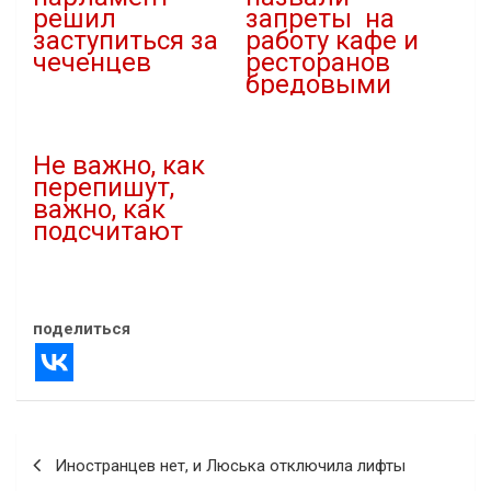
решил
запреты на
заступиться за
работу кафе и
чеченцев
ресторанов
бредовыми
18.10.2022
В "Новости"
31.10.2021
В "Власть"
Не важно, как
перепишут,
важно, как
подсчитают
13.11.2021
В "Новости"
поделиться
Навигация
Иностранцев нет, и Люська отключила лифты
по