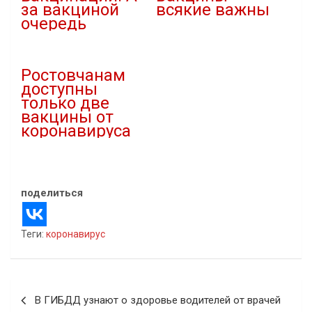
за вакциной
всякие важны
очередь
27.06.2021
24.07.2021
В "covid-19"
В "covid-19"
Ростовчанам
доступны
только две
вакцины от
коронавируса
19.09.2021
В "covid-19"
поделиться
Теги:
коронавирус
Навигация
В ГИБДД узнают о здоровье водителей от врачей
по