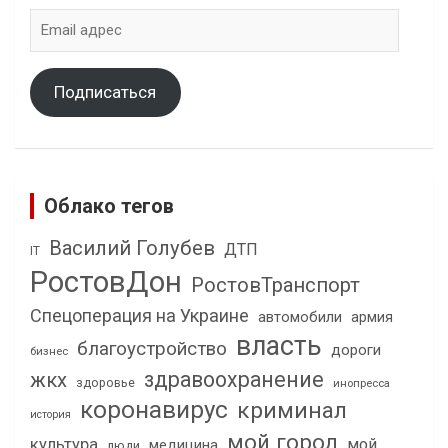
Email
адрес
Подписаться
Облако тегов
Василий Голубев
ДТП
IT
РостовДон
РостовТранспорт
Спецоперация на Украине
автомобили
армия
власть
благоустройство
дороги
бизнес
здравоохранение
жкх
здоровье
инопресса
коронавирус
криминал
история
мой город
культура
мой
медицина
люди