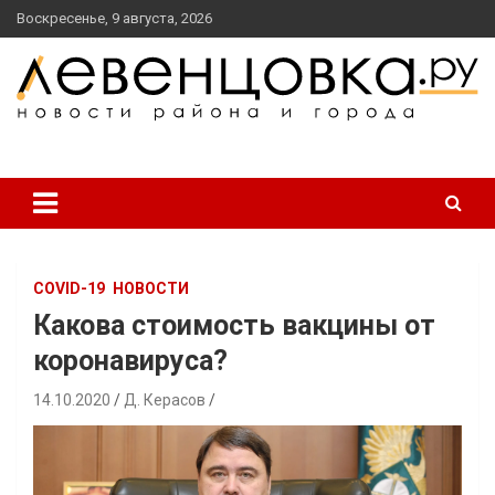
перейти
Воскресенье, 9 августа, 2026
к
содержанию
новости района и города
Левенцовка Ру
COVID-19
НОВОСТИ
Какова стоимость вакцины от
коронавируса?
14.10.2020
Д. Керасов