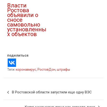
Власти
Ростова
объявили о
сносе
самовольно
установленны
х объектов
08.04.2021
В "Власть"
поделиться
Теги:
коронавирус
,
РостовДон
,
штрафы
Навигация
В Ростовской области запустили еще одну ВЭС
по
записям