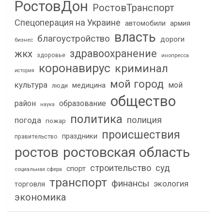
РостовДон
РостовТранспорт
Спецоперация на Украине
автомобили
армия
власть
благоустройство
дороги
бизнес
здравоохранение
жкх
здоровье
инопресса
коронавирус
криминал
история
мой город
культура
мой
медицина
люди
общество
район
образование
наука
политика
полиция
погода
пожар
происшествия
праздники
правительство
ростов
ростовская область
строительство
суд
спорт
социальная сфера
транспорт
финансы
экология
торговля
экономика