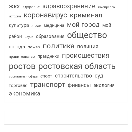
здравоохранение
жкх
здоровье
инопресса
коронавирус
криминал
история
мой город
культура
мой
медицина
люди
общество
район
образование
наука
политика
полиция
погода
пожар
происшествия
праздники
правительство
ростов
ростовская область
строительство
суд
спорт
социальная сфера
транспорт
финансы
экология
торговля
экономика