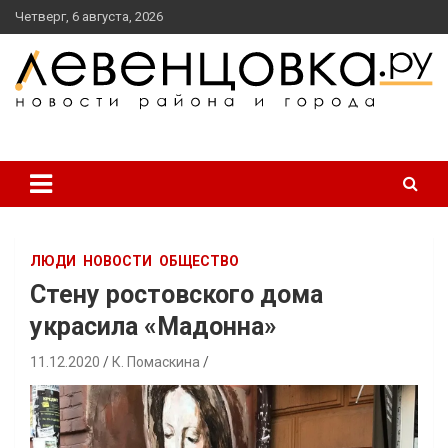
перейти
Четверг, 6 августа, 2026
к
содержанию
новости района и города
Левенцовка Ру
ЛЮДИ
НОВОСТИ
ОБЩЕСТВО
Стену ростовского дома
украсила «Мадонна»
11.12.2020
К. Помаскина