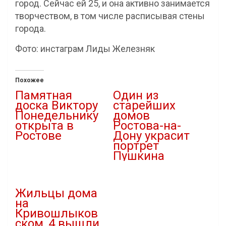
город. Сейчас ей 25, и она активно занимается
творчеством, в том числе расписывая стены
города.
Фото: инстаграм Лиды Железняк
Похожее
Памятная
Один из
доска Виктору
старейших
Понедельнику
домов
открыта в
Ростова-на-
Ростове
Дону украсит
портрет
25.07.2021
Пушкина
В "Люди"
10.06.2020
В "Эксклюзив"
Жильцы дома
на
Кривошлыков
ском, 4 вышли