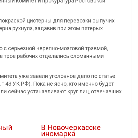
енный комитет и прокуратура Ростовской
покраской цистерны для перевозки сыпучих
ерна рухнула, задавив при этом пятерых
о с серьезной черепно-мозговой травмой,
ые трое рабочих отделались сломанными
митета уже завели уголовное дело по статье
 143 УК РФ). Пока не ясно, кто именно будет
ели сейчас устанавливают круг лиц, отвечавших
ный
В Новочеркасске
иномарка