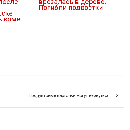
после
врезалась в дерево.
Погибли подростки
сске
18.04.2021
в коме
В "Новости"
Продуктовые карточки могут вернуться