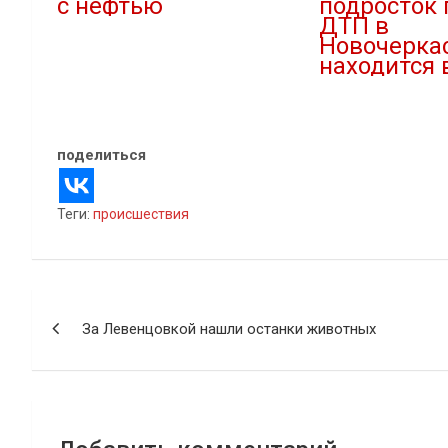
с нефтью
подросток 
ДТП в
19.06.2024
Новочерка
В "Новости"
находится 
19.04.2021
В "Новости"
поделиться
Теги:
происшествия
Навигация
За Левенцовкой нашли останки животных
по
записям