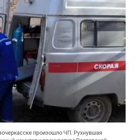
вочеркасске произошло ЧП. Рухнувшая