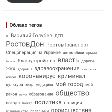
Облако тегов
Василий Голубев
ДТП
IT
РостовДон
РостовТранспорт
Спецоперация на Украине
автомобили
армия
власть
благоустройство
дороги
бизнес
здравоохранение
жкх
здоровье
инопресса
коронавирус
криминал
история
мой город
культура
мой
медицина
люди
общество
район
образование
наука
политика
полиция
погода
пожар
происшествия
праздники
правительство