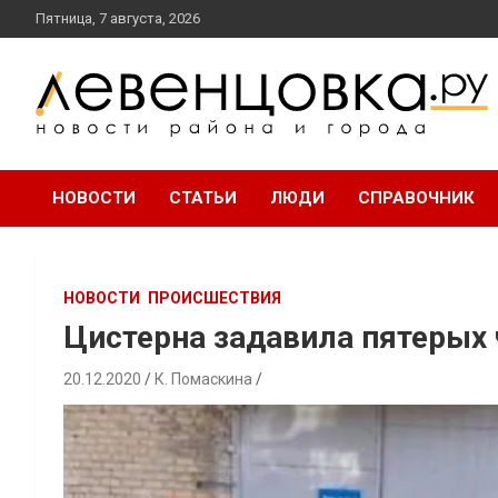
перейти
Пятница, 7 августа, 2026
к
содержанию
новости района и города
Левенцовка Ру
НОВОСТИ
СТАТЬИ
ЛЮДИ
СПРАВОЧНИК
НОВОСТИ
ПРОИСШЕСТВИЯ
Цистерна задавила пятерых 
20.12.2020
К. Помаскина