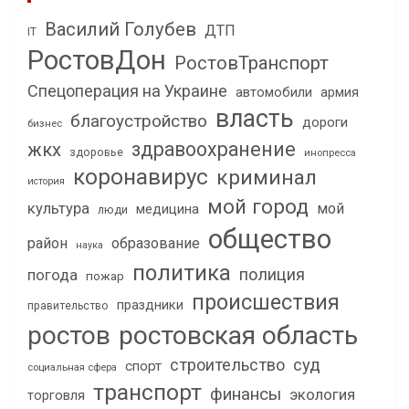
Василий Голубев
ДТП
IT
РостовДон
РостовТранспорт
Спецоперация на Украине
автомобили
армия
власть
благоустройство
дороги
бизнес
здравоохранение
жкх
здоровье
инопресса
коронавирус
криминал
история
мой город
культура
мой
медицина
люди
общество
район
образование
наука
политика
полиция
погода
пожар
происшествия
праздники
правительство
ростов
ростовская область
строительство
суд
спорт
социальная сфера
транспорт
финансы
экология
торговля