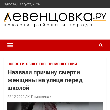
перейти
Суббота, 8 августа, 2026
к
содержанию
новости района и города
Левенцовка Ру
НОВОСТИ
ОБЩЕСТВО
ПРОИСШЕСТВИЯ
Назвали причину смерти
женщины на улице перед
школой
22.12.2020
К. Помаскина