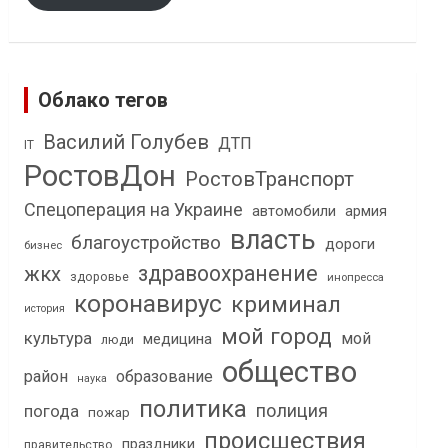
Облако тегов
Василий Голубев
ДТП
IT
РостовДон
РостовТранспорт
Спецоперация на Украине
автомобили
армия
власть
благоустройство
дороги
бизнес
здравоохранение
жкх
здоровье
инопресса
коронавирус
криминал
история
мой город
культура
мой
медицина
люди
общество
район
образование
наука
политика
полиция
погода
пожар
происшествия
праздники
правительство