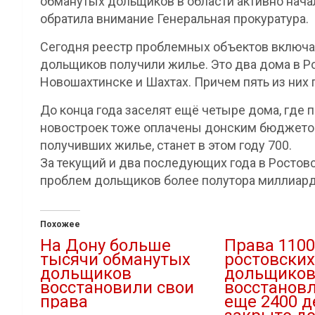
обманутых дольщиков в области активно начали
обратила внимание Генеральная прокуратура.
Сегодня реестр проблемных объектов включа
дольщиков получили жилье. Это два дома в Рос
Новошахтинске и Шахтах. Причем пять из них
До конца года заселят ещё четыре дома, где п
новостроек тоже оплачены донским бюджетом
получивших жилье, станет в этом году 700.
За текущий и два последующих года в Ростов
проблем дольщиков более полутора миллиард
Похожее
На Дону больше
Права 1100
тысячи обманутых
ростовских
дольщиков
дольщико
восстановили свои
восстановл
права
еще 2400 д