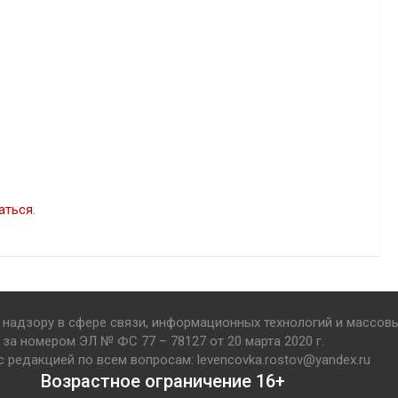
аться
.
надзору в сфере связи, информационных технологий и массов
за номером ЭЛ № ФС 77 – 78127 от 20 марта 2020 г.
с редакцией по всем вопросам: levencovka.rostov@yandex.ru
Возрастное ограничение 16+