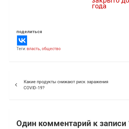
закрыто до
24.06.2022
года
В "Новости"
27.05.2021
В "Городская среда
поделиться
Теги:
власть
,
общество
Навигация
Какие продукты снижают риск заражения
по
COVID-19?
записям
Один комментарий к записи 