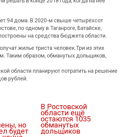
 решать в конце 2018 года, когда на нее
ет 94 дома. В 2020-м свыше четырёхсот
тове, по одному в Таганроге, Батайске,
 построены на средства бюджета области.
олучат жилье триста человек.Три из этих
. Таким образом, обманутых дольщиков,
ской области планируют потратить на решение
ов рублей.
В Ростовской
области ещё
в
остаются 1035
ены, но
обманутых
ел будет
дольщиков