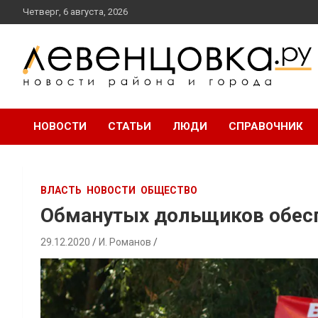
перейти
Четверг, 6 августа, 2026
к
содержанию
новости района и города
Левенцовка Ру
НОВОСТИ
СТАТЬИ
ЛЮДИ
СПРАВОЧНИК
ВЛАСТЬ
НОВОСТИ
ОБЩЕСТВО
Обманутых дольщиков обес
29.12.2020
И. Романов