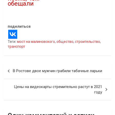
обещали
16.12.2020
В "Новости"
поделиться
Теги:
мост на малиновского
,
общество
,
строительство
,
транспорт
Навигация
В Ростове двое мужчин грабили табачные ларьки
по
записям
Цены на видеокарты стремительно растут в 2021
году