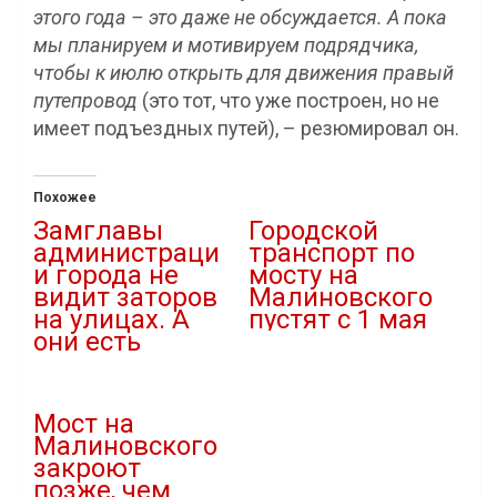
этого года – это даже не обсуждается. А пока
мы планируем и мотивируем подрядчика,
чтобы к июлю открыть для движения правый
путепровод
(это тот, что уже построен, но не
имеет подъездных путей), – резюмировал он.
Похожее
Замглавы
Городской
администраци
транспорт по
и города не
мосту на
видит заторов
Малиновского
на улицах. А
пустят с 1 мая
они есть
26.03.2021
21.01.2021
В "Новости"
В "Новости"
Мост на
Малиновского
закроют
позже, чем