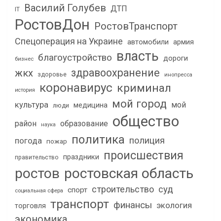
Василий Голубев
ДТП
IT
РостовДон
РостовТранспорт
Спецоперация на Украине
автомобили
армия
власть
благоустройство
дороги
бизнес
здравоохранение
жкх
здоровье
инопресса
коронавирус
криминал
история
мой город
культура
мой
медицина
люди
общество
район
образование
наука
политика
полиция
погода
пожар
происшествия
праздники
правительство
ростов
ростовская область
строительство
суд
спорт
социальная сфера
транспорт
финансы
экология
торговля
экономика