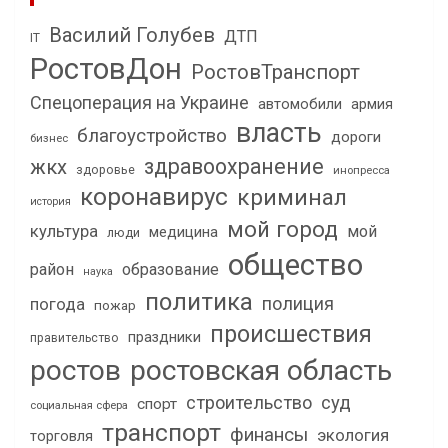
Василий Голубев
ДТП
IT
РостовДон
РостовТранспорт
Спецоперация на Украине
автомобили
армия
власть
благоустройство
дороги
бизнес
здравоохранение
жкх
здоровье
инопресса
коронавирус
криминал
история
мой город
культура
мой
медицина
люди
общество
район
образование
наука
политика
полиция
погода
пожар
происшествия
праздники
правительство
ростов
ростовская область
строительство
суд
спорт
социальная сфера
транспорт
финансы
экология
торговля