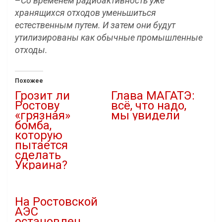
–
Со временем радиоактивность уже
хранящихся отходов уменьшиться
естественным путем. И затем они будут
утилизированы как обычные промышленные
отходы.
Похожее
Грозит ли
Глава МАГАТЭ:
Ростову
всё, что надо,
«грязная»
мы увидели
бомба,
01.09.2022
которую
В "Новости"
пытается
сделать
Украина?
19.06.2023
В "Новости"
На Ростовской
АЭС
остановлен