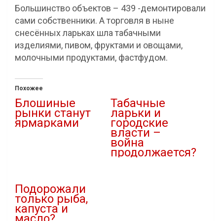
Большинство объектов – 439 -демонтировали
сами собственники. А торговля в ныне
снесённых ларьках шла табачными
изделиями, пивом, фруктами и овощами,
молочными продуктами, фастфудом.
Похожее
Блошиные
Табачные
рынки станут
ларьки и
ярмарками
городские
власти –
01.02.2021
война
В "Власть"
продолжается?
08.04.2021
В "Власть"
Подорожали
только рыба,
капуста и
масло?