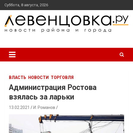
перейти
Суббота, 8 августа, 2026
к
содержанию
новости района и города
Левенцовка Ру
ВЛАСТЬ
НОВОСТИ
ТОРГОВЛЯ
Администрация Ростова
взялась за ларьки
13.02.2021
И. Романов