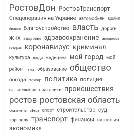
РостовДон
РостовТранспорт
Спецоперация на Украине
автомобили
армия
власть
благоустройство
дороги
бизнес
здравоохранение
жкх
здоровье
инопресса
коронавирус
криминал
история
мой город
культура
мой
медицина
люди
общество
район
образование
наука
политика
полиция
погода
пожар
происшествия
праздники
правительство
ростов
ростовская область
строительство
суд
спорт
социальная сфера
транспорт
финансы
экология
торговля
экономика