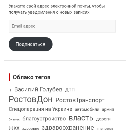
Укажите свой адрес электронной почты, чтобы
получать уведомления о новых записях
Email
адрес
Подписаться
Облако тегов
Василий Голубев
ДТП
IT
РостовДон
РостовТранспорт
Спецоперация на Украине
автомобили
армия
власть
благоустройство
дороги
бизнес
здравоохранение
жкх
здоровье
инопресса