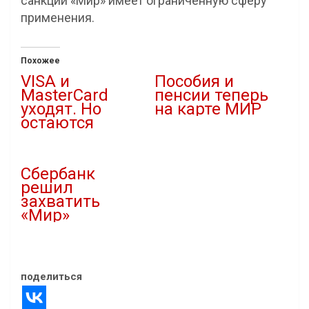
санкций «Мир» имеет ограниченную сферу
применения.
Похожее
VISA и
Пособия и
MasterCard
пенсии теперь
уходят. Но
на карте МИР
остаются
03.09.2020
06.03.2022
В "Новости"
В "Новости"
Сбербанк
решил
захватить
«Мир»
30.05.2021
В "Банковский сектор"
поделиться