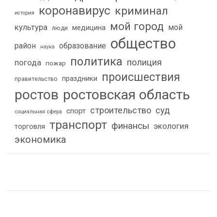
коронавирус
криминал
история
мой город
культура
мой
медицина
люди
общество
район
образование
наука
политика
полиция
погода
пожар
происшествия
праздники
правительство
ростов
ростовская область
строительство
суд
спорт
социальная сфера
транспорт
финансы
экология
торговля
экономика