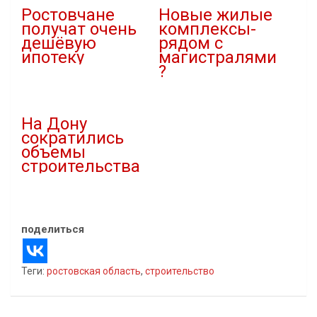
Ростовчане
Новые жилые
получат очень
комплексы-
дешёвую
рядом с
ипотеку
магистралями
?
07.06.2021
В "Новости"
18.04.2022
В "Власть"
На Дону
сократились
объемы
строительства
26.03.2019
В "Новости"
поделиться
Теги:
ростовская область
,
строительство