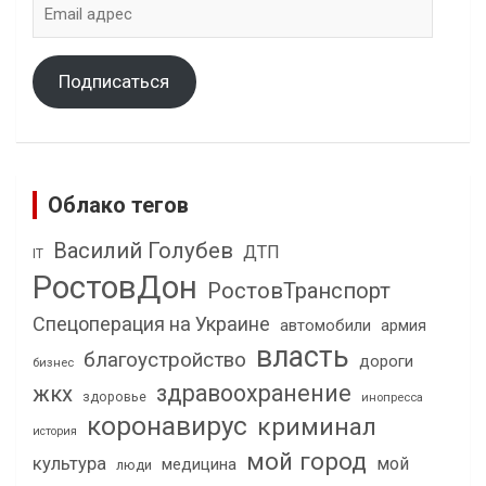
Email
адрес
Подписаться
Облако тегов
Василий Голубев
ДТП
IT
РостовДон
РостовТранспорт
Спецоперация на Украине
автомобили
армия
власть
благоустройство
дороги
бизнес
здравоохранение
жкх
здоровье
инопресса
коронавирус
криминал
история
мой город
культура
мой
медицина
люди