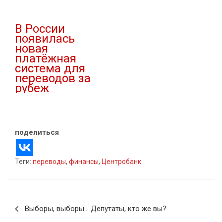
27.12.2021
17.05.2022
В "Банковский сектор"
В "Банковский сектор"
В России
появилась
новая
платёжная
система для
переводов за
рубеж
28.08.2023
В "Банковский сектор"
поделиться
Теги:
переводы
,
финансы
,
Центробанк
Навигация
Выборы, выборы… Депутаты, кто же вы?
по