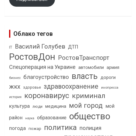
Облако тегов
Василий Голубев
ДТП
IT
РостовДон
РостовТранспорт
Спецоперация на Украине
автомобили
армия
власть
благоустройство
дороги
бизнес
здравоохранение
жкх
здоровье
инопресса
коронавирус
криминал
история
мой город
культура
мой
медицина
люди
общество
район
образование
наука
политика
полиция
погода
пожар