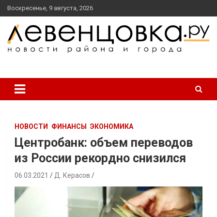
перейти
Воскресенье, 9 августа, 2026
к
содержанию
новости района и города
Левенцовка Ру
НОВОСТИ
ФИНАНСЫ
ЭКОНОМИКА
Центробанк: объем переводов
из России рекордно снизился
06.03.2021
Д. Керасов