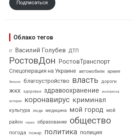
Подписаться
Облако тегов
Василий Голубев
ДТП
IT
РостовДон
РостовТранспорт
Спецоперация на Украине
автомобили
армия
власть
благоустройство
дороги
бизнес
здравоохранение
жкх
здоровье
инопресса
коронавирус
криминал
история
мой город
культура
мой
медицина
люди
общество
район
образование
наука
политика
полиция
погода
пожар