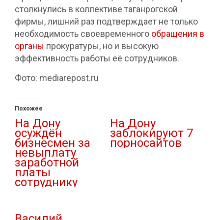
столкнулись в коллективе таганрогской
фирмы, лишний раз подтверждает не только
необходимость своевременного
обращения в
органы
прокуратуры, но и высокую
эффективность работы её сотрудников.
Фото: mediarepost.ru
Похожее
На Дону
На Дону
осуждён
заблокируют 7
бизнесмен за
порносайтов
невыплату
13.08.2023
заработной
В "IT"
платы
сотруднику
10.08.2023
В "Новости"
Василий