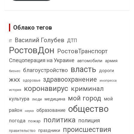
Облако тегов
Василий Голубев
ДТП
IT
РостовДон
РостовТранспорт
Спецоперация на Украине
автомобили
армия
власть
благоустройство
дороги
бизнес
здравоохранение
жкх
здоровье
инопресса
коронавирус
криминал
история
мой город
культура
мой
медицина
люди
общество
район
образование
наука
политика
полиция
погода
пожар
происшествия
праздники
правительство