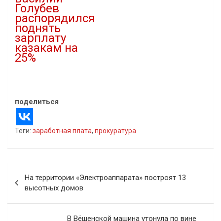
Голубев
распорядился
поднять
зарплату
казакам на
25%
19.12.2022
В "Казаки"
поделиться
Теги:
заработная плата
,
прокуратура
Навигация
На территории «Электроаппарата» построят 13
по
высотных домов
записям
В Вёшенской машина утонула по вине