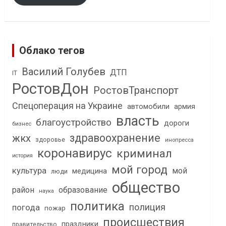
Облако тегов
Василий Голубев
ДТП
IT
РостовДон
РостовТранспорт
Спецоперация на Украине
автомобили
армия
власть
благоустройство
дороги
бизнес
здравоохранение
жкх
здоровье
инопресса
коронавирус
криминал
история
мой город
культура
мой
медицина
люди
общество
район
образование
наука
политика
полиция
погода
пожар
происшествия
праздники
правительство