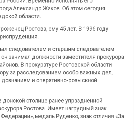
ра России. Временно исполнять его
орода Александр Жаков. Об этом сегодня
адской области.
роженец Ростова, ему 45 лет. В 1996 году
юриспруденция.
. Был следователем и старшим следователем
 он занимал должности заместителя прокурора
айонов. В прокуратуре Ростовской области
зору за расследованием особо важных дел,
, дознанием и оперативно-розыскной
 в донской столице ранее упраздненной
рокурора Ростова. Имеет нагрудный знак
Федерации», медаль Руденко, знак отличия «За