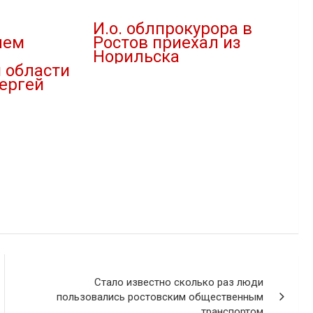
И.о. облпрокурора в
лем
Ростов приехал из
Норильска
 области
30.07.2020
ергей
В "Новости"
Стало известно сколько раз люди
пользовались ростовским общественным
транспортом