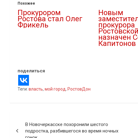
Похожее
Прокурором
Новым
Ростова стал Олег
заместите
Фрикель
прокурора
Ростовской
12.05.2021
назначен С
В "Новости"
Капитонов
08.10.2020
В "Новости"
поделиться
Теги:
власть
,
мой город
,
РостовДон
Навигация
В Новочеркасске похоронили шестого
по
подростка, разбившегося во время ночных
гонок