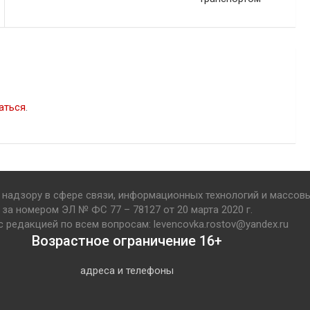
аться
.
надзору в сфере связи, информационных технологий и массов
за номером ЭЛ № ФС 77 – 78127 от 20 марта 2020 г.
с редакцией по всем вопросам: levencovka.rostov@yandex.ru
Возрастное ограничение 16+
адреса и телефоны