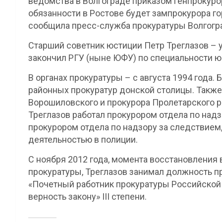
ведомства в Волгограде приказом генпрокуро
обязанности в Ростове будет зампрокурора г
сообщила пресс-служба прокуратуры Волгогр
Старший советник юстиции Петр Треглазов – у
закончил РГУ (ныне ЮФУ) по специальности 
В органах прокуратуры – с августа 1994 года
районных прокуратур донской столицы. Также
Ворошиловского и прокурора Пролетарского р
Треглазов работал прокурором отдела по над
прокурором отдела по надзору за следствием
деятельностью в полиции.
С ноября 2012 года, момента восстановления
прокуратуры, Треглазов занимал должность п
«Почетный работник прокуратуры Российской 
верность закону» III степени.