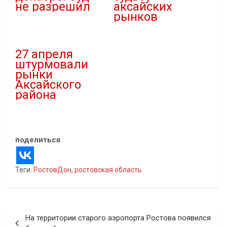
не разрешил
аксайских
рынков
03.05.2021
В "Новости"
29.04.2021
В "Общество"
27 апреля
штурмовали
рынки
Аксайского
района
27.04.2021
В "Новости"
поделиться
Теги:
РостовДон
,
ростовская область
Навигация
На территории старого аэропорта Ростова появился
по