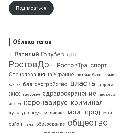
Подписаться
Облако тегов
Василий Голубев
ДТП
IT
РостовДон
РостовТранспорт
Спецоперация на Украине
автомобили
армия
власть
благоустройство
дороги
бизнес
здравоохранение
жкх
здоровье
инопресса
коронавирус
криминал
история
мой город
культура
мой
медицина
люди
общество
район
образование
наука