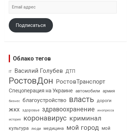
Email
адрес
Подписаться
Облако тегов
Василий Голубев
ДТП
IT
РостовДон
РостовТранспорт
Спецоперация на Украине
автомобили
армия
власть
благоустройство
дороги
бизнес
здравоохранение
жкх
здоровье
инопресса
коронавирус
криминал
история
мой город
культура
мой
медицина
люди