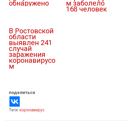
обнаружено
м заболело
168 человек
04.05.2021
В "covid-19"
01.06.2021
В "covid-19"
В Ростовской
области
выявлен 241
случай
заражения
коронавирусо
м
04.04.2021
В "covid-19"
поделиться
Теги:
коронавирус