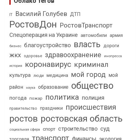
Облако тегов
Василий Голубев
ДТП
IT
РостовДон
РостовТранспорт
Спецоперация на Украине
автомобили
армия
власть
благоустройство
дороги
бизнес
здравоохранение
жкх
здоровье
инопресса
коронавирус
криминал
история
мой город
культура
мой
медицина
люди
общество
район
образование
наука
политика
полиция
погода
пожар
происшествия
праздники
правительство
ростов
ростовская область
строительство
суд
спорт
социальная сфера
транспорт
финансы
экология
торговля