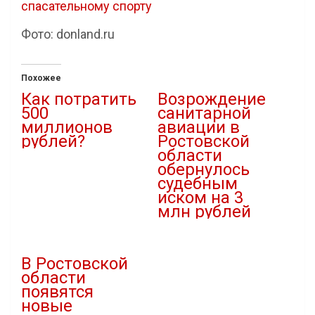
спасательному спорту
Фото: donland.ru
Похожее
Как потратить
Возрождение
500
санитарной
миллионов
авиации в
рублей?
Ростовской
области
28.06.2021
обернулось
В "Власть"
судебным
иском на 3
млн рублей
04.12.2022
В "Медицина"
В Ростовской
области
появятся
новые