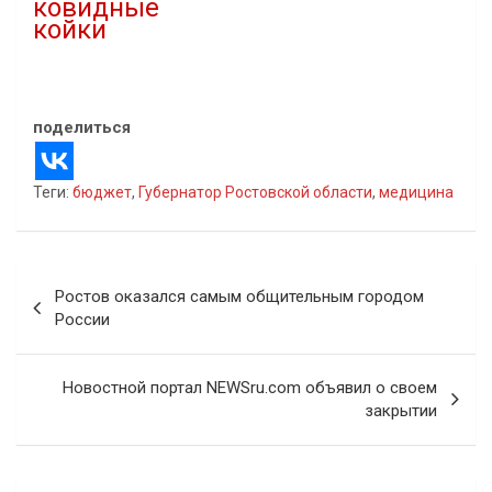
ковидные
койки
11.11.2020
В "covid-19"
поделиться
Теги:
бюджет
,
Губернатор Ростовской области
,
медицина
Навигация
Ростов оказался самым общительным городом
по
России
записям
Новостной портал NEWSru.com объявил о своем
закрытии