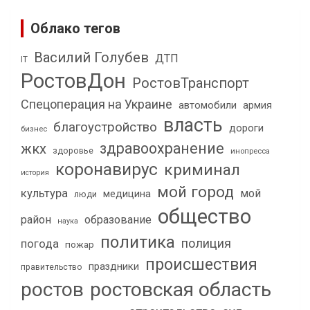
Облако тегов
Василий Голубев
ДТП
IT
РостовДон
РостовТранспорт
Спецоперация на Украине
автомобили
армия
власть
благоустройство
дороги
бизнес
здравоохранение
жкх
здоровье
инопресса
коронавирус
криминал
история
мой город
культура
мой
медицина
люди
общество
район
образование
наука
политика
полиция
погода
пожар
происшествия
праздники
правительство
ростов
ростовская область