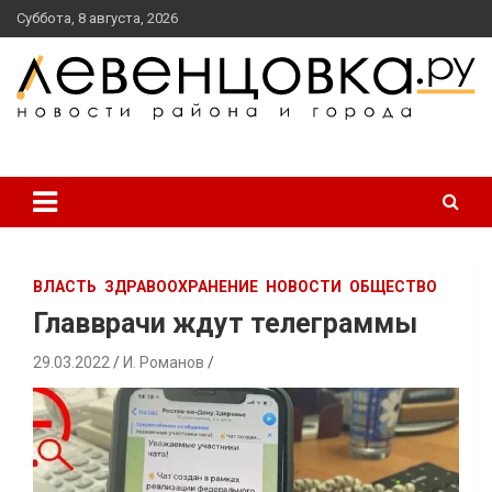
перейти
Суббота, 8 августа, 2026
к
содержанию
новости района и города
Левенцовка Ру
ВЛАСТЬ
ЗДРАВООХРАНЕНИЕ
НОВОСТИ
ОБЩЕСТВО
Главврачи ждут телеграммы
29.03.2022
И. Романов