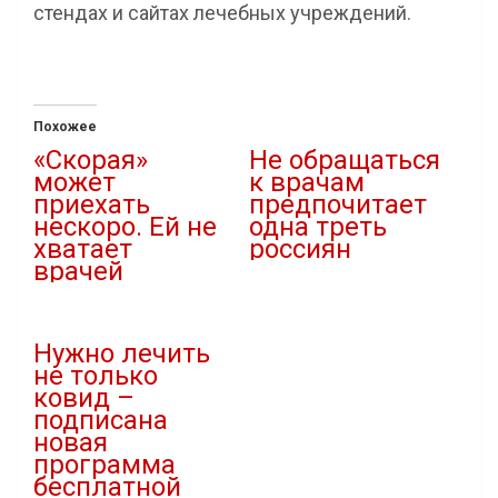
стендах и сайтах лечебных учреждений.
Похожее
«Скорая»
Не обращаться
может
к врачам
приехать
предпочитает
нескоро. Ей не
одна треть
хватает
россиян
врачей
08.10.2021
25.06.2021
В "Здравоохранение"
В "Власть"
Нужно лечить
не только
ковид –
подписана
новая
программа
бесплатной