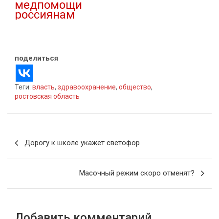
медпомощи
россиянам
04.01.2022
В "Власть"
поделиться
Теги:
власть
,
здравоохранение
,
общество
,
ростовская область
Навигация
Дорогу к школе укажет светофор
по
записям
Масочный режим скоро отменят?
Добавить комментарий