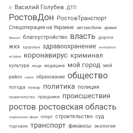
Василий Голубев
ДТП
IT
РостовДон
РостовТранспорт
Спецоперация на Украине
автомобили
армия
власть
благоустройство
дороги
бизнес
здравоохранение
жкх
здоровье
инопресса
коронавирус
криминал
история
мой город
культура
мой
медицина
люди
общество
район
образование
наука
политика
полиция
погода
пожар
происшествия
праздники
правительство
ростов
ростовская область
строительство
суд
спорт
социальная сфера
транспорт
финансы
экология
торговля