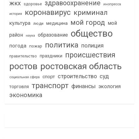
здравоохранение
жкх
здоровье
инопресса
коронавирус
криминал
история
мой город
культура
мой
медицина
люди
общество
район
образование
наука
политика
полиция
погода
пожар
происшествия
праздники
правительство
ростов
ростовская область
строительство
суд
спорт
социальная сфера
транспорт
финансы
экология
торговля
экономика