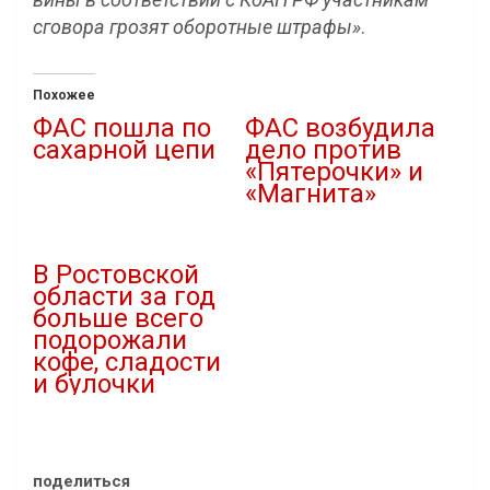
сговора грозят оборотные штрафы»
.
Похожее
ФАС пошла по
ФАС возбудила
сахарной цепи
дело против
«Пятерочки» и
17.03.2022
«Магнита»
В "Власть"
24.03.2022
В "Новости"
В Ростовской
области за год
больше всего
подорожали
кофе, сладости
и булочки
24.12.2025
В "Новости"
поделиться