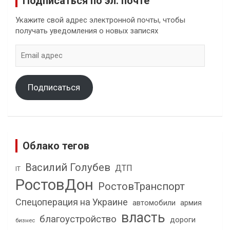
Подписаться по эл. почте
Укажите свой адрес электронной почты, чтобы
получать уведомления о новых записях
Email
адрес
Подписаться
Облако тегов
Василий Голубев
ДТП
IT
РостовДон
РостовТранспорт
Спецоперация на Украине
автомобили
армия
власть
благоустройство
дороги
бизнес