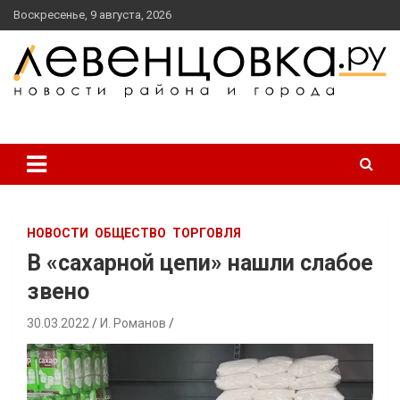
перейти
Воскресенье, 9 августа, 2026
к
содержанию
новости района и города
Левенцовка Ру
НОВОСТИ
ОБЩЕСТВО
ТОРГОВЛЯ
В «сахарной цепи» нашли слабое
звено
30.03.2022
И. Романов