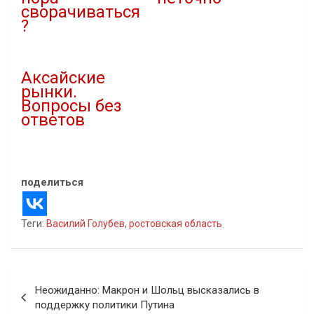
сворачиваться
11.10.2021
?
В "covid-19"
25.04.2022
В "Власть"
Аксайские
рынки.
Вопросы без
ответов
01.05.2021
В "Власть"
поделиться
Теги:
Василий Голубев
,
ростовская область
Навигация
Неожиданно: Макрон и Шольц высказались в
по
поддержку политики Путина