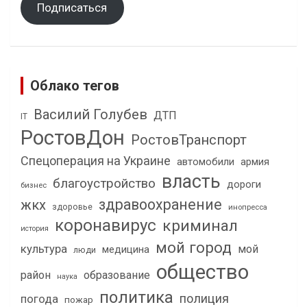
Подписаться
Облако тегов
Василий Голубев
ДТП
IT
РостовДон
РостовТранспорт
Спецоперация на Украине
автомобили
армия
власть
благоустройство
дороги
бизнес
здравоохранение
жкх
здоровье
инопресса
коронавирус
криминал
история
мой город
культура
мой
медицина
люди
общество
район
образование
наука
политика
полиция
погода
пожар