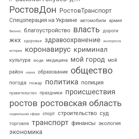
IT
РостовДон
РостовТранспорт
Спецоперация на Украине
автомобили
армия
власть
благоустройство
дороги
бизнес
здравоохранение
жкх
здоровье
инопресса
коронавирус
криминал
история
мой город
культура
мой
медицина
люди
общество
район
образование
наука
политика
полиция
погода
пожар
происшествия
праздники
правительство
ростов
ростовская область
строительство
суд
спорт
социальная сфера
транспорт
финансы
экология
торговля
экономика