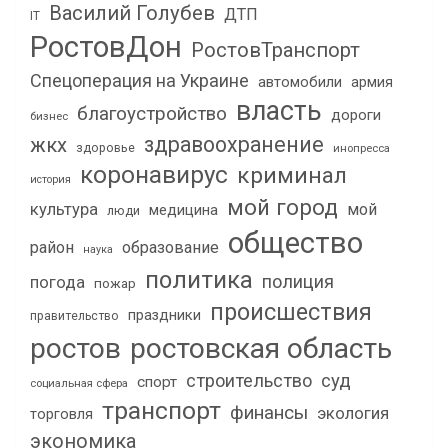
Василий Голубев
ДТП
IT
РостовДон
РостовТранспорт
Спецоперация на Украине
автомобили
армия
власть
благоустройство
дороги
бизнес
здравоохранение
жкх
здоровье
инопресса
коронавирус
криминал
история
мой город
культура
мой
медицина
люди
общество
район
образование
наука
политика
полиция
погода
пожар
происшествия
праздники
правительство
ростов
ростовская область
строительство
суд
спорт
социальная сфера
транспорт
финансы
экология
торговля
экономика