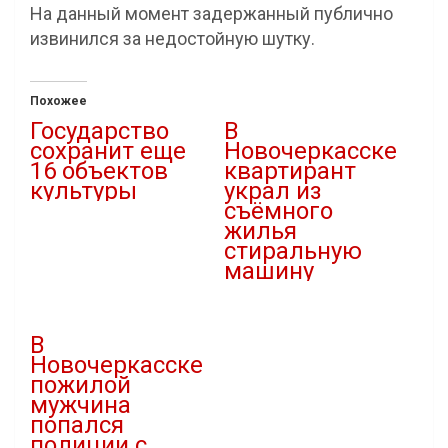
На данный момент задержанный публично
извинился за недостойную шутку.
Похожее
Государство
В
сохранит еще
Новочеркасске
16 объектов
квартирант
культуры
украл из
съёмного
13.10.2020
жилья
В "Культура"
стиральную
машину
22.12.2022
В "Криминал"
В
Новочеркасске
пожилой
мужчина
попался
полиции с