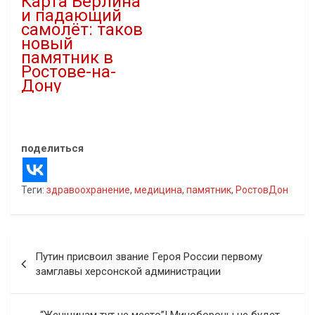
Карта Берлина
и падающий
самолёт: таков
новый
памятник в
Ростове-на-
Дону
21.11.2022
В "Памятники"
поделиться
Теги:
здравоохранение
,
медицина
,
памятник
,
РостовДон
Навигация
Путин присвоил звание Героя России первому
по
замглавы херсонской администрации
записям