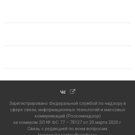
Зарегистрировано Федеральной службой по надзору в
сфере связи, информационных технологий и массовых
коммуникаций (Роскомнадзор)
за номером ЭЛ № ФС 77 – 78127 от 20 марта 2020 г.
Связь с редакцией по всем вопросам:
levencovka.rostov@yandex.ru