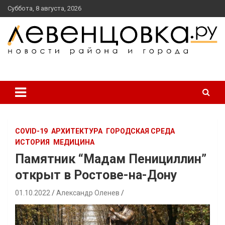
перейти
Суббота, 8 августа, 2026
к
содержанию
новости района и города
Левенцовка Ру
COVID-19
АРХИТЕКТУРА
ГОРОДСКАЯ СРЕДА
ИСТОРИЯ
МЕДИЦИНА
Памятник “Мадам Пенициллин”
открыт в Ростове-на-Дону
01.10.2022
Александр Оленев