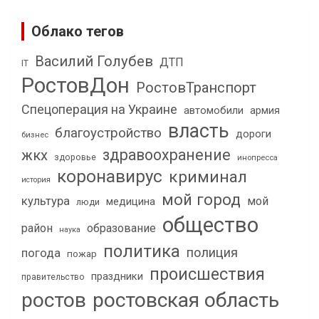
Облако тегов
Василий Голубев
ДТП
IT
РостовДон
РостовТранспорт
Спецоперация на Украине
автомобили
армия
власть
благоустройство
дороги
бизнес
здравоохранение
жкх
здоровье
инопресса
коронавирус
криминал
история
мой город
культура
мой
медицина
люди
общество
район
образование
наука
политика
полиция
погода
пожар
происшествия
праздники
правительство
ростов
ростовская область