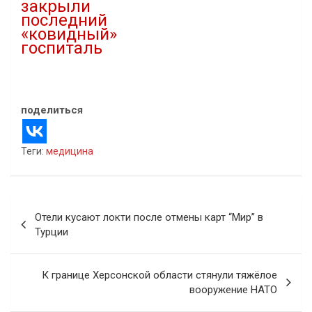
закрыли
последний
«ковидный»
госпиталь
05.04.2022
В "covid-19"
поделиться
Теги:
медицина
Навигация
Отели кусают локти после отмены карт “Мир” в
по
Турции
записям
К границе Херсонской области стянули тяжёлое
вооружение НАТО