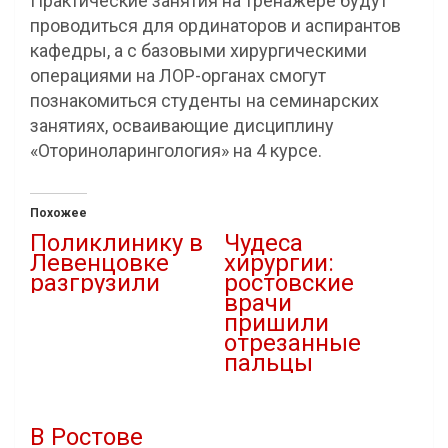
Практические занятия на тренажёре будут
проводиться для ординаторов и аспирантов
кафедры, а с базовыми хирургическими
операциями на ЛОР-органах смогут
познакомиться студенты на семинарских
занятиях, осваивающие дисциплину
«Оториноларингология» на 4 курсе.
Похожее
Поликлинику в
Чудеса
Левенцовке
хирургии:
разгрузили
ростовские
врачи
15.02.2022
пришили
В "Власть"
отрезанные
пальцы
19.11.2022
В "Медицина"
В Ростове