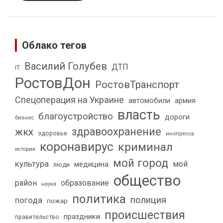
Облако тегов
Василий Голубев
ДТП
IT
РостовДон
РостовТранспорт
Спецоперация на Украине
автомобили
армия
власть
благоустройство
дороги
бизнес
здравоохранение
жкх
здоровье
инопресса
коронавирус
криминал
история
мой город
культура
мой
медицина
люди
общество
район
образование
наука
политика
полиция
погода
пожар
происшествия
праздники
правительство