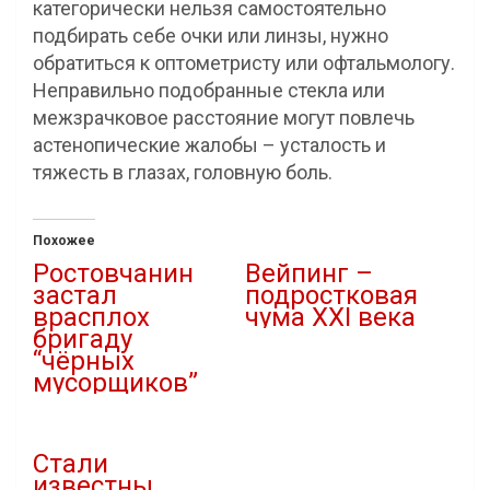
категорически нельзя самостоятельно
подбирать себе очки или линзы, нужно
обратиться к оптометристу или офтальмологу.
Неправильно подобранные стекла или
межзрачковое расстояние могут повлечь
астенопические жалобы – усталость и
тяжесть в глазах, головную боль.
Похожее
Ростовчанин
Вейпинг –
застал
подростковая
врасплох
чума XXI века
бригаду
01.04.2022
“чёрных
В "Новости"
мусорщиков”
17.08.2023
В "Новости"
Стали
известны