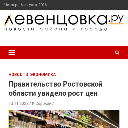
перейти
Четверг, 6 августа, 2026
к
содержанию
новости района и города
Левенцовка Ру
НОВОСТИ
ЭКОНОМИКА
Правительство Ростовской
области увидело рост цен
13.11.2022
К.Сорокин