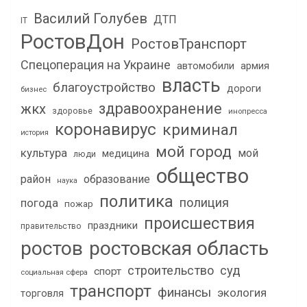
Василий Голубев
ДТП
IT
РостовДон
РостовТранспорт
Спецоперация на Украине
автомобили
армия
власть
благоустройство
дороги
бизнес
здравоохранение
жкх
здоровье
инопресса
коронавирус
криминал
история
мой город
культура
мой
медицина
люди
общество
район
образование
наука
политика
полиция
погода
пожар
происшествия
праздники
правительство
ростов
ростовская область
строительство
суд
спорт
социальная сфера
транспорт
финансы
экология
торговля