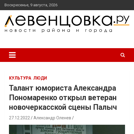
перейти
Воскресенье, 9 августа, 2026
к
содержанию
новости района и города
Левенцовка Ру
КУЛЬТУРА
ЛЮДИ
Талант юмориста Александра
Пономаренко открыл ветеран
новочеркасской сцены Палыч
27.12.2022
Александр Оленев