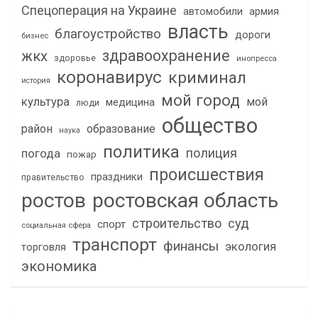
Спецоперация на Украине
автомобили
армия
власть
благоустройство
дороги
бизнес
здравоохранение
жкх
здоровье
инопресса
коронавирус
криминал
история
мой город
культура
мой
медицина
люди
общество
район
образование
наука
политика
полиция
погода
пожар
происшествия
праздники
правительство
ростов
ростовская область
строительство
суд
спорт
социальная сфера
транспорт
финансы
экология
торговля
экономика