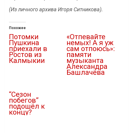
(Из личного архива Игоря Ситникова).
Похожее
Потомки
«Отпевайте
Пушкина
немых! А я уж
приехали в
сам отпоюсь»:
Ростов из
памяти
Калмыкии
музыканта
Александра
19.01.2021
Башлачёва
В "Культура"
30.05.2021
В "Культура"
“Сезон
побегов”
подошёл к
концу?
13.08.2020
В "Криминал"