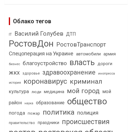
Облако тегов
Василий Голубев
ДТП
IT
РостовДон
РостовТранспорт
Спецоперация на Украине
автомобили
армия
власть
благоустройство
дороги
бизнес
здравоохранение
жкх
здоровье
инопресса
коронавирус
криминал
история
мой город
культура
мой
медицина
люди
общество
район
образование
наука
политика
полиция
погода
пожар
происшествия
праздники
правительство