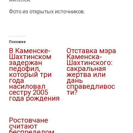
Фото из открытых источников.
Похожее
В Каменске-
Отставка мэра
Шахтинском
Каменска-
задержан
Шахтинского:
педофил,
сакральная
который три
жертва или
года
дань
насиловал
справедливос
сестру 2005
ти?
года рождения
07.09.2020
28.11.2022
В "Власть"
В "Криминал"
Ростовчане
считают
беспределом