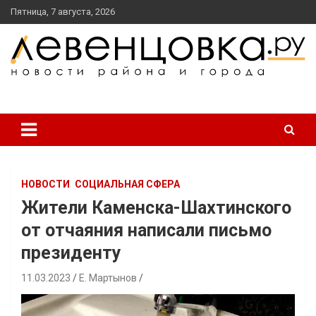
перейти
Пятница, 7 августа, 2026
к
содержанию
новости района и города
Левенцовка Ру
НОВОСТИ
СОЦИАЛЬНАЯ СФЕРА
Жители Каменска-Шахтинского
от отчаяния написали письмо
президенту
11.03.2023
Е. Мартынов