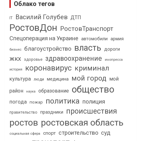
Облако тегов
Василий Голубев
ДТП
IT
РостовДон
РостовТранспорт
Спецоперация на Украине
автомобили
армия
власть
благоустройство
дороги
бизнес
здравоохранение
жкх
здоровье
инопресса
коронавирус
криминал
история
мой город
культура
мой
медицина
люди
общество
район
образование
наука
политика
полиция
погода
пожар
происшествия
праздники
правительство
ростов
ростовская область
строительство
суд
спорт
социальная сфера