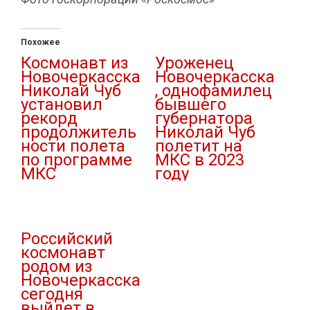
Похожее
Космонавт из
Уроженец
Новочеркасска
Новочеркасска
Николай Чуб
, однофамилец
установил
бывшего
рекорд
губернатора
продолжитель
Николай Чуб
ности полета
полетит на
по программе
МКС в 2023
МКС
году
23.09.2024
15.06.2021
В "Люди"
В "История Донского
края"
Российский
космонавт
родом из
Новочеркасска
сегодня
выйдет в