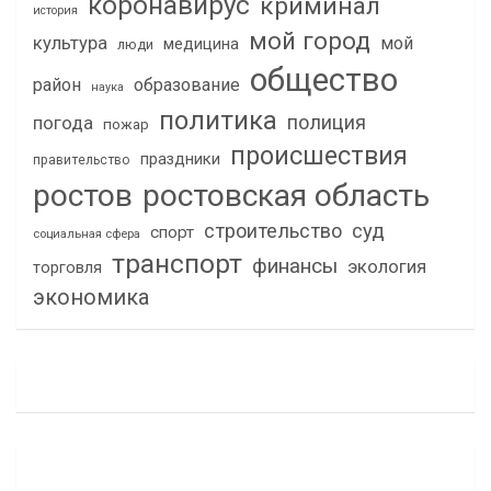
коронавирус
криминал
история
мой город
культура
мой
медицина
люди
общество
район
образование
наука
политика
полиция
погода
пожар
происшествия
праздники
правительство
ростов
ростовская область
строительство
суд
спорт
социальная сфера
транспорт
финансы
экология
торговля
экономика