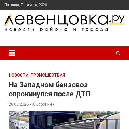
перейти
Пятница, 7 августа, 2026
к
содержанию
новости района и города
Левенцовка Ру
НОВОСТИ
ПРОИСШЕСТВИЯ
На Западном бензовоз
опрокинулся после ДТП
26.05.2026
К.Сорокин