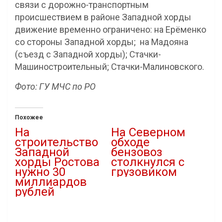
связи с дорожно-транспортным
происшествием в районе Западной хорды
движение временно ограничено: на Ерёменко
со стороны Западной хорды; на Мадояна
(съезд с Западной хорды); Стачки-
Машиностроительный; Стачки-Малиновского.
Фото: ГУ МЧС по РО
Похожее
На
На Северном
строительство
обходе
Западной
бензовоз
хорды Ростова
столкнулся с
нужно 30
грузовиком
миллиардов
25.03.2024
рублей
В "ДТП"
16.11.2021
В "Власть"