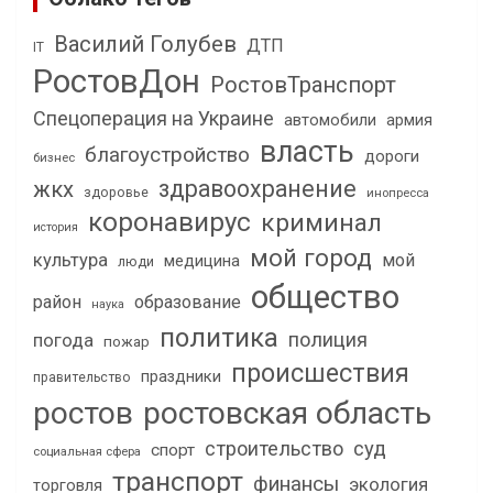
Василий Голубев
ДТП
IT
РостовДон
РостовТранспорт
Спецоперация на Украине
автомобили
армия
власть
благоустройство
дороги
бизнес
здравоохранение
жкх
здоровье
инопресса
коронавирус
криминал
история
мой город
культура
мой
медицина
люди
общество
район
образование
наука
политика
полиция
погода
пожар
происшествия
праздники
правительство
ростов
ростовская область
строительство
суд
спорт
социальная сфера
транспорт
финансы
экология
торговля