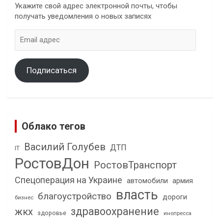
Укажите свой адрес электронной почты, чтобы
получать уведомления о новых записях
Email
адрес
Подписаться
Облако тегов
Василий Голубев
ДТП
IT
РостовДон
РостовТранспорт
Спецоперация на Украине
автомобили
армия
власть
благоустройство
дороги
бизнес
здравоохранение
жкх
здоровье
инопресса