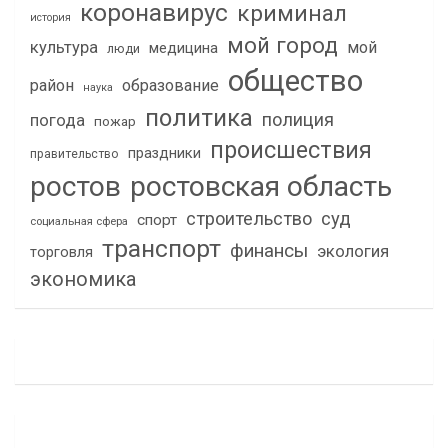
коронавирус
криминал
история
мой город
культура
мой
медицина
люди
общество
район
образование
наука
политика
полиция
погода
пожар
происшествия
праздники
правительство
ростов
ростовская область
строительство
суд
спорт
социальная сфера
транспорт
финансы
экология
торговля
экономика