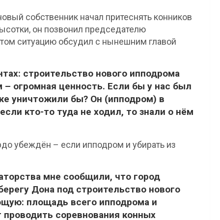
о новый собственник начал притеснять конников
высотки, он позвонил председателю
отом ситуацию обсудил с нынешним главой
нтах: строительство нового ипподрома
 – огромная ценность. Если бы у нас был
же уничтожили бы? Он (ипподром) в
сли кто-то туда не ходил, то знали о нём
рдо убеждён – если ипподром и убирать из
наторства мне сообщили, что город
берегу Дона под строительство нового
ющую: площадь всего ипподрома и
т проводить соревнования конных