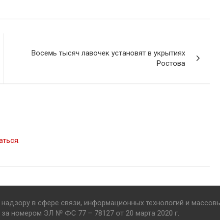
Восемь тысяч лавочек установят в укрытиях
Ростова
аться
.
надзору в сфере связи, информационных технологий и массов
за номером ЭЛ № ФС 77 – 78127 от 20 марта 2020 г.