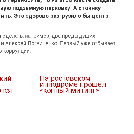
го переносить, то на этом месте создать
евую подземную парковку. А стоянку
ить. Это здорово разгрузило бы центр
 сделать, например, два предыдущих
 и Алексей Логвиненко. Первый уже отбывает
в коррупции.
ский
На ростовском
ипподроме прошёл
тся
«конный митинг»
31.07.2020
В "Статьи"