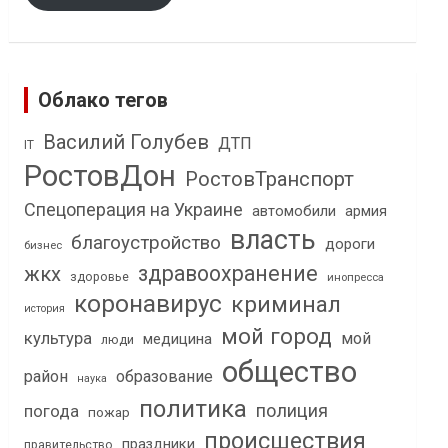
Облако тегов
Василий Голубев
ДТП
IT
РостовДон
РостовТранспорт
Спецоперация на Украине
автомобили
армия
власть
благоустройство
дороги
бизнес
здравоохранение
жкх
здоровье
инопресса
коронавирус
криминал
история
мой город
культура
мой
медицина
люди
общество
район
образование
наука
политика
полиция
погода
пожар
происшествия
праздники
правительство