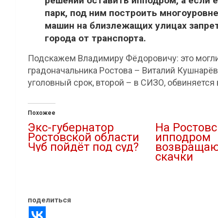
решении оставить ипподром, а если е
парк, под ним построить многоуровн
машин на близлежащих улицах запрет
города от транспорта.
Подскажем Владимиру Фёдоровичу: это могли
градоначальника Ростова – Виталий Кушнарёв
уголовный срок, второй – в СИЗО, обвиняется 
Похожее
Экс-губернатор
На Ростов
Ростовской области
ипподром
Чуб пойдёт под суд?
возвращаю
скачки
09.04.2026
В "Новости"
23.08.2020
В "Новости"
поделиться