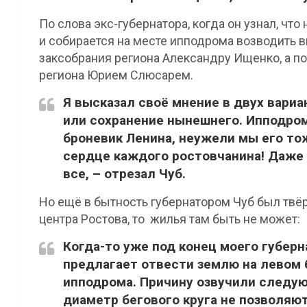
По слова экс-губернатора, когда он узнал, чт
и собирается на месте ипподрома возводить 
заксобрания региона Александру Ищенко, а п
региона Юрием Слюсарем.
Я высказал своё мнение в двух вариа
или сохранение нынешнего. Ипподром
броневик Ленина, неужели мы его то
сердце каждого ростовчанина! Даже е
все, – отрезал Чуб.
Но ещё в бытность губернатором Чуб был твё
центра Ростова, то жилья там быть не может:
Когда-то уже под конец моего губер
предлагает отвести землю на левом 
ипподрома. Причину озвучили следу
диаметр бегового круга не позволяю