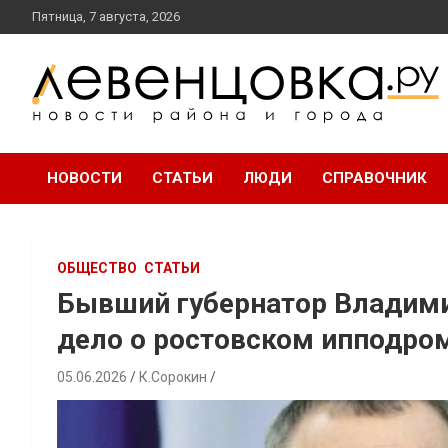
перейти
Пятница, 7 августа, 2026
к
содержанию
новости района и города
Левенцовка Ру
НОВОСТИ
СТАТЬИ
ЛЮДИ
СПРАВОЧНИК
ОБЩЕСТВО
СТАТЬИ
Бывший губернатор Владим
дело о ростовском ипподро
05.06.2026
К.Сорокин