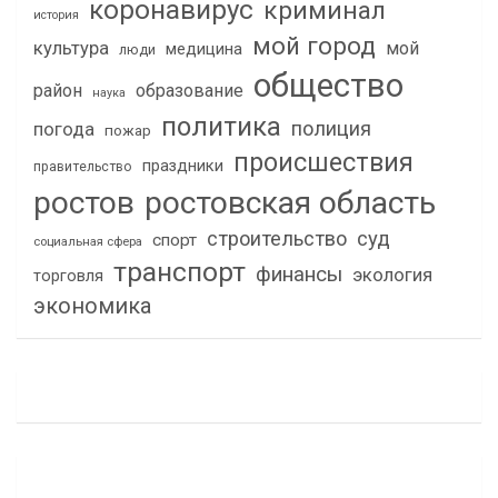
коронавирус
криминал
история
мой город
культура
мой
медицина
люди
общество
район
образование
наука
политика
полиция
погода
пожар
происшествия
праздники
правительство
ростов
ростовская область
строительство
суд
спорт
социальная сфера
транспорт
финансы
экология
торговля
экономика