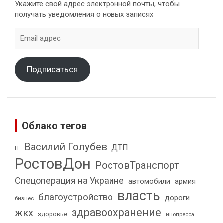
Укажите свой адрес электронной почты, чтобы
получать уведомления о новых записях
Email
адрес
Подписаться
Облако тегов
Василий Голубев
ДТП
IT
РостовДон
РостовТранспорт
Спецоперация на Украине
автомобили
армия
власть
благоустройство
дороги
бизнес
здравоохранение
жкх
здоровье
инопресса