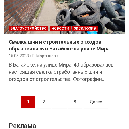
БЛАГОУСТРОЙСТВО
НОВОСТИ
ЭКСКЛЮЗИВ
Свалка шин и строительных отходов
образовалась в Батайске на улице Мира
15.05.2023
Е. Мартынов
В Батайске, на улице Мира, 40 образовалась
настоящая свалка отработанных шин и
отходов от строительства. Фотографии…
Навигация
1
2
…
9
Далее
по
записям
Реклама