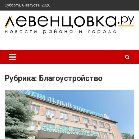
перейти
Суббота, 8 августа, 2026
к
содержанию
новости района и города
Левенцовка Ру
Рубрика:
Благоустройство