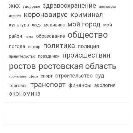
здравоохранение
жкх
здоровье
инопресса
коронавирус
криминал
история
мой город
культура
мой
медицина
люди
общество
район
образование
наука
политика
полиция
погода
пожар
происшествия
праздники
правительство
ростов
ростовская область
строительство
суд
спорт
социальная сфера
транспорт
финансы
экология
торговля
экономика