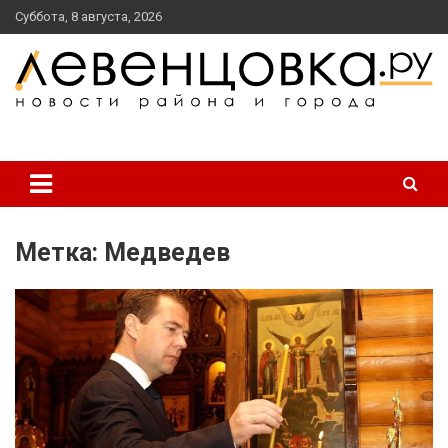
перейти
Суббота, 8 августа, 2026
к
содержанию
новости района и города
Левенцовка Ру
Метка:
Медведев