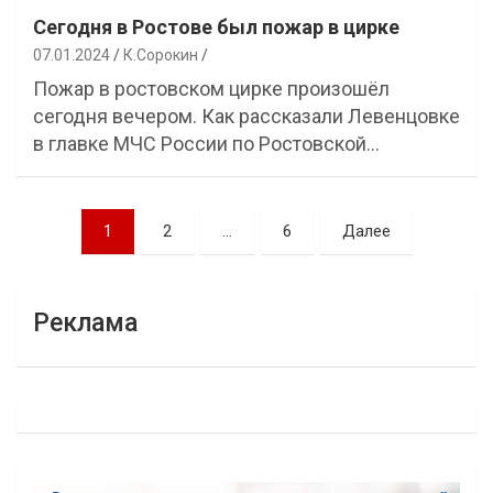
Сегодня в Ростове был пожар в цирке
07.01.2024
К.Сорокин
Пожар в ростовском цирке произошёл
сегодня вечером. Как рассказали Левенцовке
в главке МЧС России по Ростовской…
Навигация
1
2
…
6
Далее
по
записям
Реклама