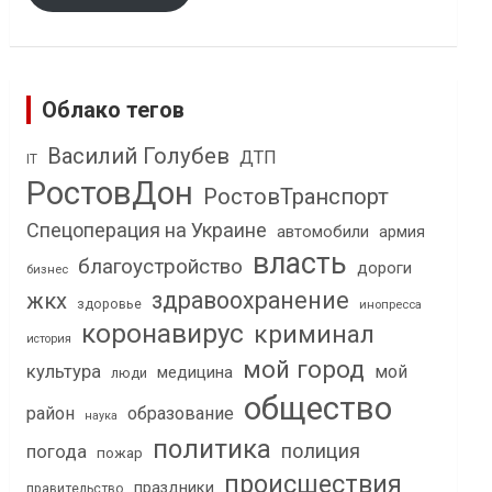
Облако тегов
Василий Голубев
ДТП
IT
РостовДон
РостовТранспорт
Спецоперация на Украине
автомобили
армия
власть
благоустройство
дороги
бизнес
здравоохранение
жкх
здоровье
инопресса
коронавирус
криминал
история
мой город
культура
мой
медицина
люди
общество
район
образование
наука
политика
полиция
погода
пожар
происшествия
праздники
правительство