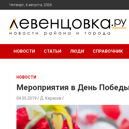
перейти
Четверг, 6 августа, 2026
к
содержанию
новости района и города
Левенцовка Ру
НОВОСТИ
СТАТЬИ
ЛЮДИ
СПРАВОЧНИК
НОВОСТИ
Мероприятия в День Победы
04.05.2019
Д. Керасов