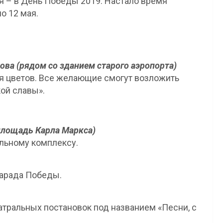
ая – в День Победы 2019. Настало время
по 12 мая.
ва (рядом со зданием старого аэропорта)
я цветов. Все желающие смогут возложить
кой славы».
лощадь Карла Маркса)
альному комплексу.
Парада Победы.
атральных постановок под названием «Песни, с