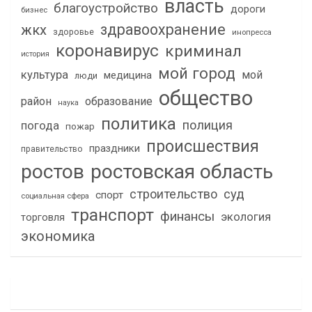
власть
благоустройство
дороги
бизнес
здравоохранение
жкх
здоровье
инопресса
коронавирус
криминал
история
мой город
культура
мой
медицина
люди
общество
район
образование
наука
политика
полиция
погода
пожар
происшествия
праздники
правительство
ростов
ростовская область
строительство
суд
спорт
социальная сфера
транспорт
финансы
экология
торговля
экономика