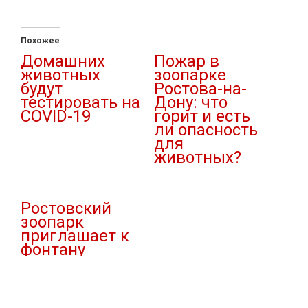
Похожее
Домашних
Пожар в
животных
зоопарке
будут
Ростова-на-
тестировать на
Дону: что
COVID-19
горит и есть
ли опасность
20.04.2020
для
В "covid-19"
животных?
26.06.2023
В "Новости"
Ростовский
зоопарк
приглашает к
фонтану
27.06.2021
В "Новости"