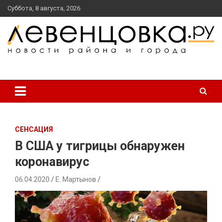
перейти
Суббота, 8 августа, 2026
к
содержанию
новости района и города
Левенцовка Ру
СЕНСАЦИЯ
В США у тигрицы обнаружен
коронавирус
06.04.2020
Е. Мартынов