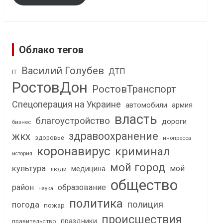
Облако тегов
Василий Голубев
ДТП
IT
РостовДон
РостовТранспорт
Спецоперация на Украине
автомобили
армия
власть
благоустройство
дороги
бизнес
здравоохранение
жкх
здоровье
инопресса
коронавирус
криминал
история
мой город
культура
мой
медицина
люди
общество
район
образование
наука
политика
полиция
погода
пожар
происшествия
праздники
правительство