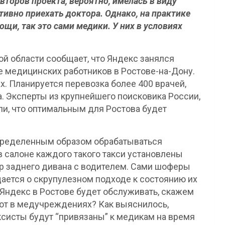
торов проекта, вероятно, имелась в виду
ивно приехать доктора. Однако, на практике
щи, так это сами медики. У них в условиях
й области сообщает, что Яндекс занялся
 медицинских работников в Ростове-на-Дону.
х. Планируется перевозка более 400 врачей,
. Эксперты из крупнейшего поисковика России,
и, что оптимальным для Ростова будет
пределенным образом обрабатываться
 салоне каждого такого такси установлены
р заднего дивана с водителем. Сами шоферы
ается о скрупулезном подходе к состоянию их
 Яндекс в Ростове будет обслуживать, скажем
ают в медучреждениях? Как выяснилось,
систы будут “привязаны” к медикам на время