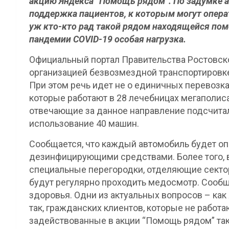
акцию Яндекса “Помощь рядом”. По задумке ав
поддержка пациентов, к которым могут операт
уж кто-кто рад такой рядом находящейся помо
пандемии COVID-19 особая нагрузка.
Официальный портал Правительства Ростовско
организацией безвозмездной транспортировке
При этом речь идет не о единичных перевозка
которые работают в 28 лечебницах мегаполиса
отвечающие за данное направление подсчитал
использование 40 машин.
Сообщается, что каждый автомобиль будет о
дезинфицирующими средствами. Более того, в
специальные перегородки, отделяющие секто
будут регулярно проходить медосмотр. Сообщ
здоровья. Одни из актуальных вопросов – как
так, гражданских клиентов, которые не работ
задействованные в акции “Помощь рядом” так