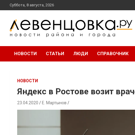
перейти
Суббота, 8 августа, 2026
к
содержанию
новости района и города
Левенцовка Ру
НОВОСТИ
СТАТЬИ
ЛЮДИ
СПРАВОЧНИК
НОВОСТИ
Яндекс в Ростове возит вра
23.04.2020
Е. Мартынов