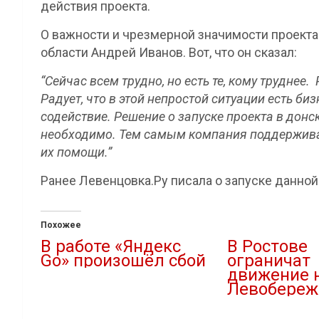
действия проекта.
О важности и чрезмерной значимости проекта
области Андрей Иванов. Вот, что он сказал:
“Сейчас всем трудно, но есть те, кому труднее.
Радует, что в этой непростой ситуации есть б
содействие. Решение о запуске проекта в дон
необходимо. Тем самым компания поддерживае
их помощи.”
Ранее Левенцовка.Ру писала о запуске данной
Похожее
В работе «Яндекс
В Ростове
Go» произошёл сбой
ограничат
движение 
15.12.2022
Левобереж
В "IT"
29.07.2024
В "Дороги"